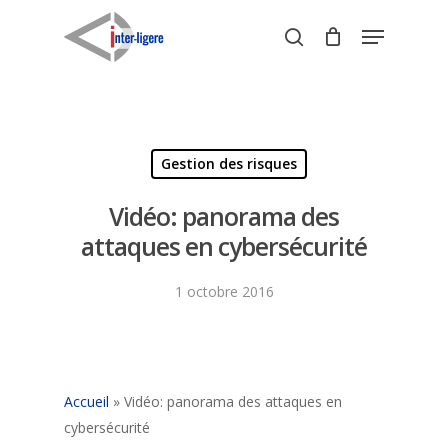
Skip
Menu
to
search
Close
main
Menu
content
Gestion des risques
Vidéo: panorama des
attaques en cybersécurité
1 octobre 2016
Accueil
»
Vidéo: panorama des attaques en
cybersécurité