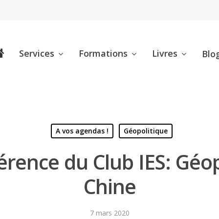
Services
Formations
Livres
Blo
A vos agendas !
Géopolitique
rence du Club IES: Géopo
Chine
7 mars 2020