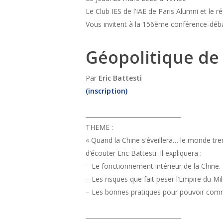
Le Club IES de l’IAE de Paris Alumni et le r
Vous invitent à la 156ème conférence-déba
Géopolitique de 
Par
Eric Battesti
(inscription)
________________________________
THEME :
« Quand la Chine s’éveillera… le monde trem
d’écouter Eric Battesti. Il expliquera :
– Le fonctionnement intérieur de la Chine.
– Les risques que fait peser l’Empire du Mi
– Les bonnes pratiques pour pouvoir comm
________________________________