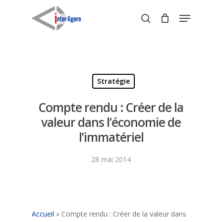
Skip
Menu
to
search
Close
main
Menu
content
Stratégie
Compte rendu : Créer de la
valeur dans l’économie de
l’immatériel
28 mai 2014
Accueil
»
Compte rendu : Créer de la valeur dans