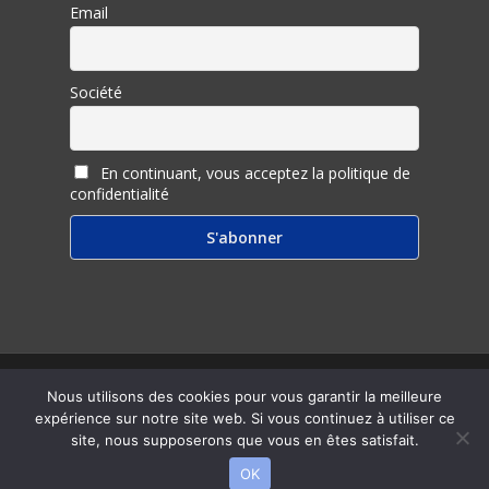
Email
Société
En continuant, vous acceptez la politique de
confidentialité
© 2026 Inter Ligere.
Nous utilisons des cookies pour vous garantir la meilleure
expérience sur notre site web. Si vous continuez à utiliser ce
twitter
facebook
linkedin
youtube
RSS
email
site, nous supposerons que vous en êtes satisfait.
OK