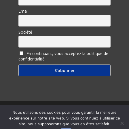
Email
Société
En continuant, vous acceptez la politique de
confidentialité
© 2026 Inter Ligere.
Nous utilisons des cookies pour vous garantir la meilleure
expérience sur notre site web. Si vous continuez à utiliser ce
twitter
facebook
linkedin
youtube
RSS
email
site, nous supposerons que vous en êtes satisfait.