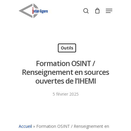
Skip
Menu
to
search
Close
main
Menu
content
Outils
Formation OSINT /
Renseignement en sources
ouvertes de l’IHEMI
5 février 2025
Accueil
»
Formation OSINT / Renseignement en