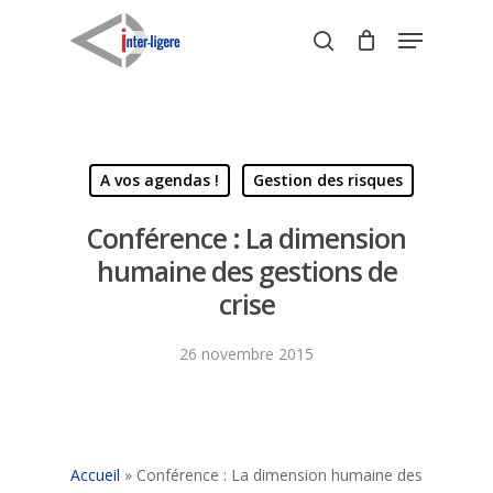
Skip
Menu
to
search
Close
main
Menu
content
A vos agendas !
Gestion des risques
Conférence : La dimension
humaine des gestions de
crise
26 novembre 2015
Accueil
»
Conférence : La dimension humaine des