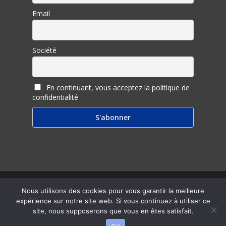
Email
Société
En continuant, vous acceptez la politique de
confidentialité
© 2026 Inter Ligere.
Nous utilisons des cookies pour vous garantir la meilleure
expérience sur notre site web. Si vous continuez à utiliser ce
twitter
facebook
linkedin
youtube
RSS
email
site, nous supposerons que vous en êtes satisfait.