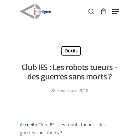
Skip
Menu
to
search
Close
main
Menu
content
Outils
Club IES : Les robots tueurs –
des guerres sans morts ?
28 novembre 2018
Accueil
»
Club IES : Les robots tueurs – des
guerres sans morts ?