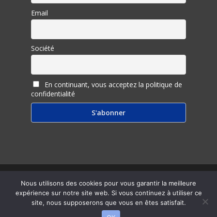
Email
Société
En continuant, vous acceptez la politique de
confidentialité
© 2026 Inter Ligere.
Nous utilisons des cookies pour vous garantir la meilleure
expérience sur notre site web. Si vous continuez à utiliser ce
twitter
facebook
linkedin
youtube
RSS
email
site, nous supposerons que vous en êtes satisfait.