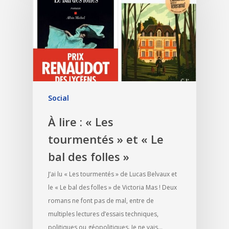
Social
À lire : « Les
tourmentés » et « Le
bal des folles »
J’ai lu « Les tourmentés » de Lucas Belvaux et
le « Le bal des folles » de Victoria Mas ! Deux
romans ne font pas de mal, entre de
multiples lectures d’essais techniques,
politiques ou géopolitiques. Je ne vais…