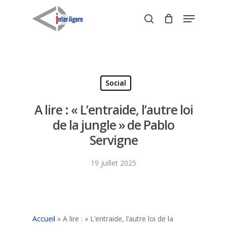
Skip
Menu
to
search
Close
main
Menu
content
Social
A lire : « L’entraide, l’autre loi
de la jungle » de Pablo
Servigne
19 juillet 2025
Accueil
»
A lire : « L’entraide, l’autre loi de la