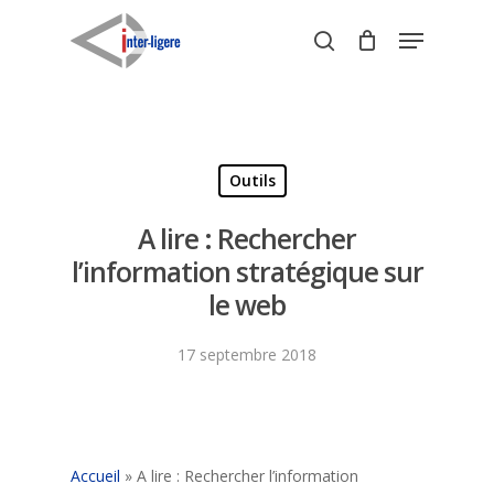
Skip
Menu
to
search
Close
main
Menu
content
Outils
A lire : Rechercher
l’information stratégique sur
le web
17 septembre 2018
Accueil
»
A lire : Rechercher l’information