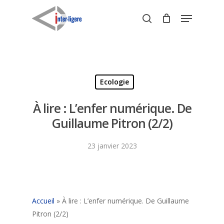
Skip
Menu
to
search
Close
main
Menu
content
Ecologie
À lire : L’enfer numérique. De
Guillaume Pitron (2/2)
23 janvier 2023
Accueil
»
À lire : L’enfer numérique. De Guillaume
Pitron (2/2)