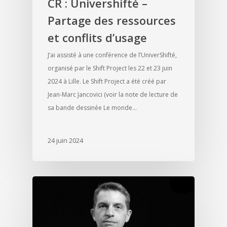
CR : Univershifté –
Partage des ressources
et conflits d’usage
J’ai assisté à une conférence de l’UniverShifté,
organisé par le Shift Project les 22 et 23 juin
2024 à Lille. Le Shift Project a été créé par
Jean-Marc Jancovici (voir la note de lecture de
sa bande dessinée Le monde…
24 juin 2024