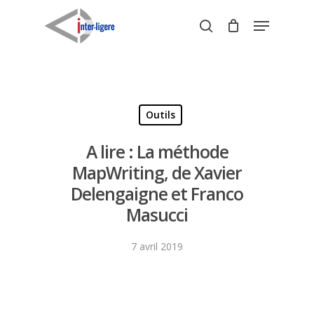
Skip
Menu
to
search
Close
main
Menu
content
Outils
A lire : La méthode
MapWriting, de Xavier
Delengaigne et Franco
Masucci
7 avril 2019