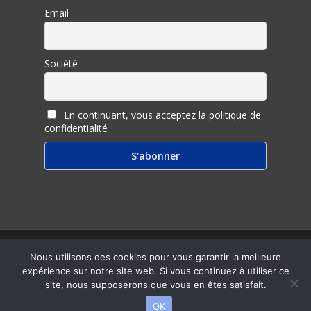
Email
Société
En continuant, vous acceptez la politique de
confidentialité
© 2026 Inter Ligere.
Nous utilisons des cookies pour vous garantir la meilleure
expérience sur notre site web. Si vous continuez à utiliser ce
twitter
facebook
linkedin
youtube
RSS
email
site, nous supposerons que vous en êtes satisfait.
OK