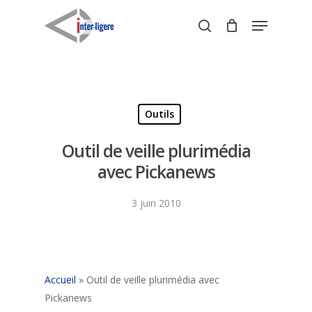
Skip
Menu
to
search
Close
main
Menu
content
Outils
Outil de veille plurimédia
avec Pickanews
3 juin 2010
Accueil
»
Outil de veille plurimédia avec
Pickanews