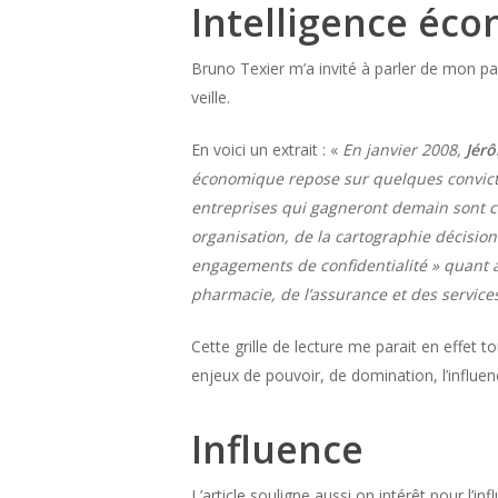
Intelligence éc
Bruno Texier m’a invité à parler de mon pa
veille.
En voici un extrait : «
En janvier 2008,
Jér
économique repose sur quelques convictio
entreprises qui gagneront demain sont cel
organisation, de la cartographie décisio
engagements de confidentialité » quant a
pharmacie, de l’assurance et des services
Cette grille de lecture me parait en effet t
enjeux de pouvoir, de domination, l’influen
Influence
L’article souligne aussi on intérêt pour l’inf