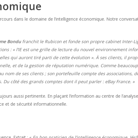
onomique
rcours dans le domaine de l’intelligence économique. Notre conversati
ôme Bondu
franchit le Rubicon et fonde son propre cabinet Inter-Lige
ns : « l’IE est une grille de lecture du nouvel environnement info
les qui auront tiré parti de cette évolution ». À ses clients, il pr
nnelle, et de la gestion de réputation numérique. Comme beaucoup d
u nom de ses clients ; son portefeuille compte des associations, 
. Du côté des grands comptes dont il peut parler : eBay France. »
oujours aussi pertinente. En plaçant l’information au centre de l’analys
ce et de sécurité informationnelle.
luence. Extrait : «
En bon praticien de l’intelligence économique, Jér