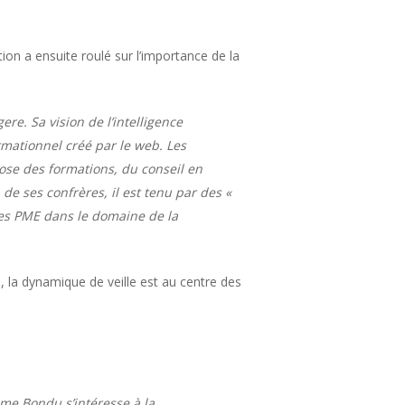
on a ensuite roulé sur l’importance de la
re. Sa vision de l’intelligence
rmationnel créé par le web. Les
opose des formations, du conseil en
e ses confrères, il est tenu par des «
des PME dans le domaine de la
e, la dynamique de veille est au centre des
ôme Bondu s’intéresse à la