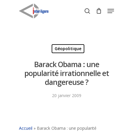
Skip
Menu
to
search
Close
main
Menu
content
Géopolitique
Barack Obama : une
popularité irrationnelle et
dangereuse ?
20 janvier 2009
Accueil
»
Barack Obama : une popularité