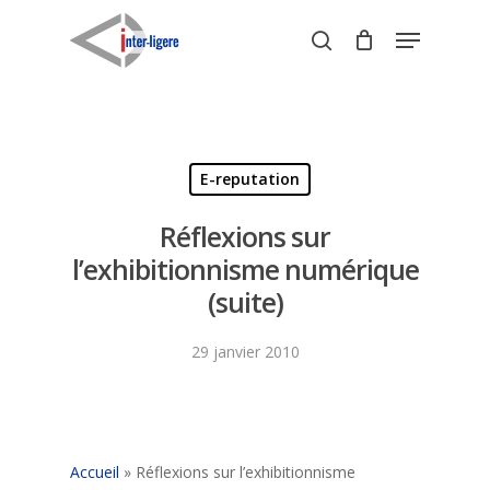
Skip
Menu
to
search
Close
main
Menu
content
E-reputation
Réflexions sur
l’exhibitionnisme numérique
(suite)
29 janvier 2010
Accueil
»
Réflexions sur l’exhibitionnisme