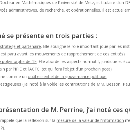
octeur en Mathématiques de l’université de Metz, et titulaire d’un DEA
vités administratives, de recherche, et opérationnelles. Il est actuelle
é se présente en trois parties :
t stratège et partenaire
. Elle souligne le rôle important joué par les ins
age est paru avant les mouvements de rapprochement de ces entités).
e polymorphe de l’IE
. Elle aborde les aspects normatif, juridique et éco
 par l’IFIE et l’ACFCI (et qui fera l’objet d’un prochain post).
ipline comme un
outil essentiel de la gouvernance politique
.
stigieuses (j’ai noté à la volée les contributions de MM. Besson, Paut
résentation de M. Perrine, j’ai noté ces q
 rappelé que la réflexion sur la
mesure de la valeur de l’information
n’e
?).