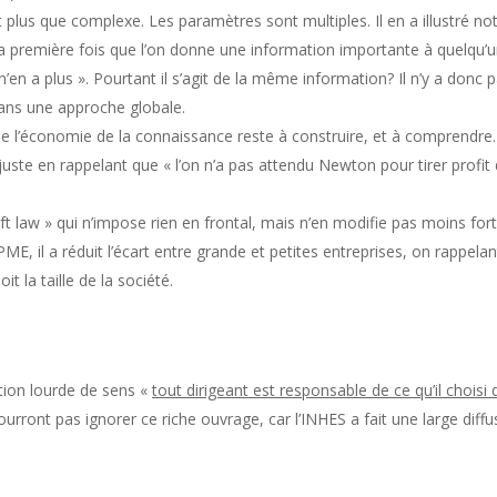
t plus que complexe. Les paramètres sont multiples. Il en a illustré 
 La première fois que l’on donne une information importante à quelqu’un
en a plus ». Pourtant il s’agit de la même information? Il n’y a donc 
sans une approche globale.
t que l’économie de la connaissance reste à construire, et à comprend
ge juste en rappelant que « l’on n’a pas attendu Newton pour tirer prof
 soft law » qui n’impose rien en frontal, mais n’en modifie pas moins f
 PME, il a réduit l’écart entre grande et petites entreprises, on rappel
 la taille de la société.
ation lourde de sens «
tout dirigeant est responsable de ce qu’il choisi 
ourront pas ignorer ce riche ouvrage, car l’INHES a fait une large diffu