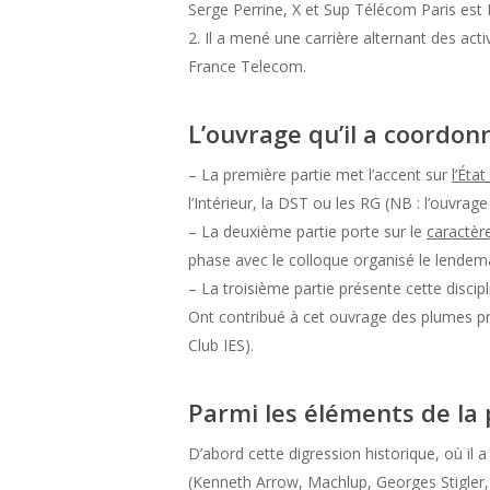
Serge Perrine, X et Sup Télécom Paris est D
2. Il a mené une carrière alternant des acti
France Telecom.
L’ouvrage qu’il a coordonn
– La première partie met l’accent sur
l’Éta
l’Intérieur, la DST ou les RG (NB : l’ouvr
– La deuxième partie porte sur le
caractèr
phase avec le colloque organisé le lendemain
– La troisième partie présente cette disc
Ont contribué à cet ouvrage des plumes pre
Club IES).
Parmi les éléments de la p
D’abord cette digression historique, où il a
(Kenneth Arrow, Machlup, Georges Stigler, 