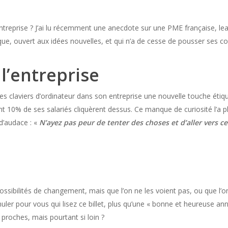
treprise ? J’ai lu récemment une anecdote sur une PME française, l
e, ouvert aux idées nouvelles, et qui n’a de cesse de pousser ses co
l’entreprise
us les claviers d’ordinateur dans son entreprise une nouvelle touche é
t 10% de ses salariés cliquèrent dessus. Ce manque de curiosité l’a pl
d’audace : «
N’ayez pas peur de tenter des choses et d’aller vers 
possibilités de changement, mais que l’on ne les voient pas, ou que l’on
ler pour vous qui lisez ce billet, plus qu’une « bonne et heureuse ann
 proches, mais pourtant si loin ?