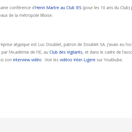
chaine conférence d’
Henri Martre au Club IES
(pour les 10 ans du Club) p
eaux de la métropole lilloise.
reprise atypique est Luc Doublet, patron de Doublet SA. J’avais eu l’occ
 par l’Académie de l’IE, au
Club des Vigilants
, et dans le cadre de l’asso
ssi son
interview vidéo
. Voir les
vidéos Inter-Ligere
sur Youtbube.