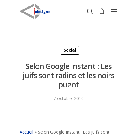
Skip
Menu
to
search
Close
main
Menu
content
Social
Selon Google Instant : Les
juifs sont radins et les noirs
puent
7 octobre 2010
Accueil
»
Selon Google Instant : Les juifs sont