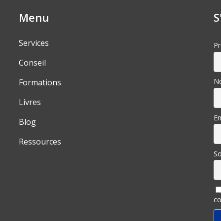
Menu
S
Services
P
Conseil
N
Formations
Livres
Em
Blog
Ressources
So
co