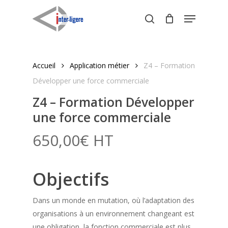
Skip
Menu
to
search
Close
main
Menu
content
Accueil
Application métier
Z4 – Formation
Développer une force commerciale
Z4 – Formation Développer
une force commerciale
650,00
€
HT
Objectifs
Dans un monde en mutation, où l’adaptation des
organisations à un environnement changeant est
une obligation, la fonction commerciale est plus