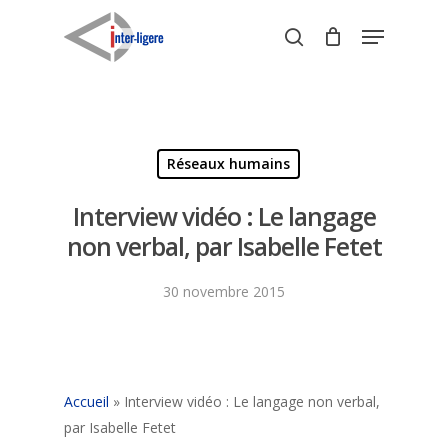
Skip
Menu
to
search
Close
main
Menu
content
Réseaux humains
Interview vidéo : Le langage
non verbal, par Isabelle Fetet
30 novembre 2015
Accueil
»
Interview vidéo : Le langage non verbal,
par Isabelle Fetet