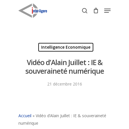
Skip
Menu
to
search
Close
main
Menu
content
Intelligence Economique
Vidéo d’Alain Juillet : IE &
souveraineté numérique
21 décembre 2016
Accueil
»
Vidéo d’Alain Juillet : IE & souveraineté
numérique