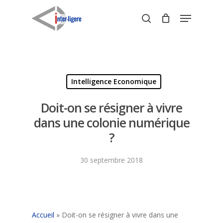
Skip
Menu
to
search
Close
main
Menu
content
Intelligence Economique
Doit-on se résigner à vivre
dans une colonie numérique
?
30 septembre 2018
Accueil
»
Doit-on se résigner à vivre dans une