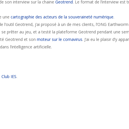
s de son interview sur la chaine
Geotrend
. Le format de l’interview est t
ire une
cartographie des acteurs de la souveraineté numérique
.
de l’outil Geotrend, j’ai proposé à un de mes clients, l’ONG Earthwor
lu se prêter au jeu, et a testé la plateforme Geotrend pendant une se
enté Geotrend et son
moteur sur le cornavirus
. J’ai eu le plaisir d’y a
s l’intelligence artificielle.
 Club IES
.