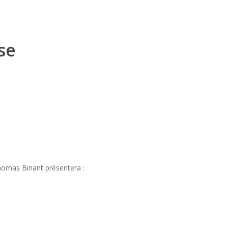
yse
 Thomas Binant présentera :