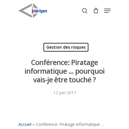
Skip
Menu
to
search
Close
main
Menu
content
Gestion des risques
Conférence: Piratage
informatique … pourquoi
vais-je être touché ?
12 juin 2017
Accueil
»
Conférence: Piratage informatique …