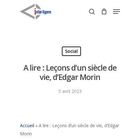
Skip
Menu
to
search
Close
main
Menu
content
Social
A lire : Leçons d’un siècle de
vie, d’Edgar Morin
5 avril 2023
Accueil
»
A lire : Leçons d’un siècle de vie, d’Edgar
Morin