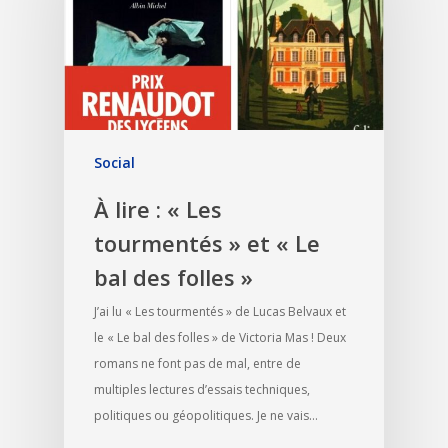
Social
À lire : « Les
tourmentés » et « Le
bal des folles »
J’ai lu « Les tourmentés » de Lucas Belvaux et
le « Le bal des folles » de Victoria Mas ! Deux
romans ne font pas de mal, entre de
multiples lectures d’essais techniques,
politiques ou géopolitiques. Je ne vais…