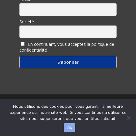
Société
En continuant, vous acceptez la politique de
confidentialité
© 2026 Inter Ligere.
Nous utilisons des cookies pour vous garantir la meilleure
expérience sur notre site web. Si vous continuez à utiliser ce
twitter
facebook
linkedin
youtube
RSS
email
site, nous supposerons que vous en êtes satisfait.
OK