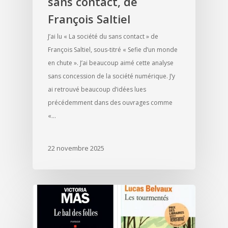
sans contact, de
François Saltiel
J’ai lu « La société du sans contact » de
François Saltiel, sous-titré « Sefie d’un monde
en chute ». J’ai beaucoup aimé cette analyse
sans concession de la société numérique. J’y
ai retrouvé beaucoup d’idées lues
précédemment dans des ouvrages comme
«…
22 novembre 2025