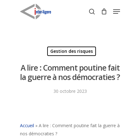
Skip
Menu
to
search
Close
main
Menu
content
Gestion des risques
A lire : Comment poutine fait
la guerre à nos démocraties ?
30 octobre 2023
Accueil
»
A lire : Comment poutine fait la guerre à
nos démocraties ?