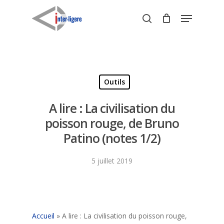
Skip
Menu
to
search
Close
main
Menu
content
Outils
A lire : La civilisation du
poisson rouge, de Bruno
Patino (notes 1/2)
5 juillet 2019
Accueil
»
A lire : La civilisation du poisson rouge,