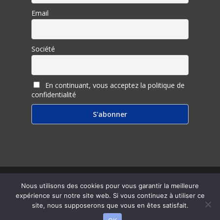
Email
Société
En continuant, vous acceptez la politique de
confidentialité
© 2026 Inter Ligere.
Nous utilisons des cookies pour vous garantir la meilleure
expérience sur notre site web. Si vous continuez à utiliser ce
twitter
facebook
linkedin
youtube
RSS
email
site, nous supposerons que vous en êtes satisfait.