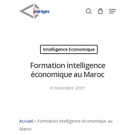
Skip
Menu
to
search
Close
main
Menu
content
Intelligence Economique
Formation intelligence
économique au Maroc
8 novembre 2009
Accueil
»
Formation intelligence économique au
Maroc