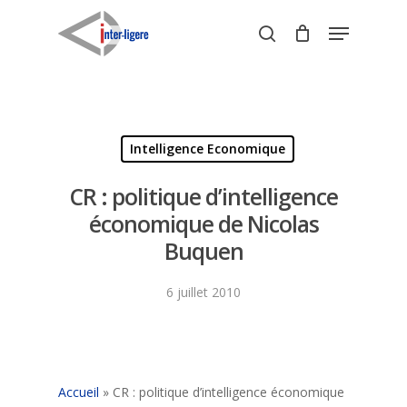
Skip
Menu
to
search
Close
main
Menu
content
Intelligence Economique
CR : politique d’intelligence
économique de Nicolas
Buquen
6 juillet 2010
Accueil
»
CR : politique d’intelligence économique