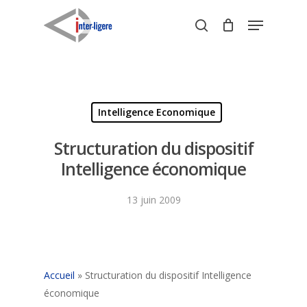
Skip
Menu
to
search
Close
main
Menu
content
Intelligence Economique
Structuration du dispositif
Intelligence économique
13 juin 2009
Accueil
»
Structuration du dispositif Intelligence
économique