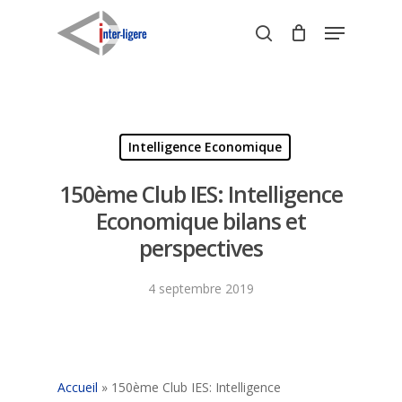
Skip
Menu
to
search
Close
main
Menu
content
Intelligence Economique
150ème Club IES: Intelligence
Economique bilans et
perspectives
4 septembre 2019
Accueil
»
150ème Club IES: Intelligence