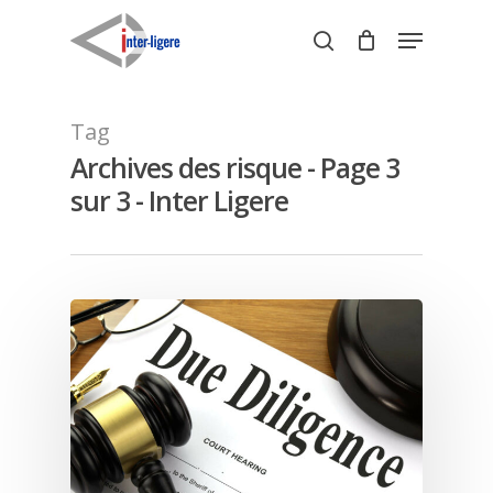
Skip
Menu
to
search
Close
main
Menu
content
Tag
Archives des risque - Page 3
sur 3 - Inter Ligere