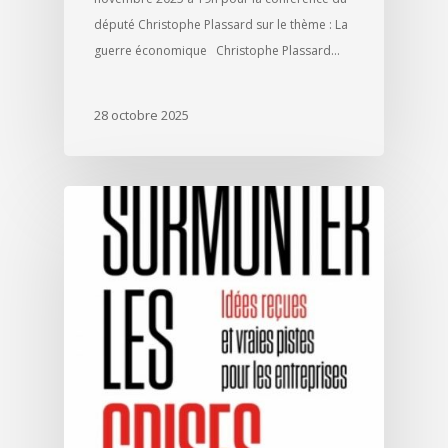
député Christophe Plassard sur le thème : La
guerre économique Christophe Plassard…
28 octobre 2025