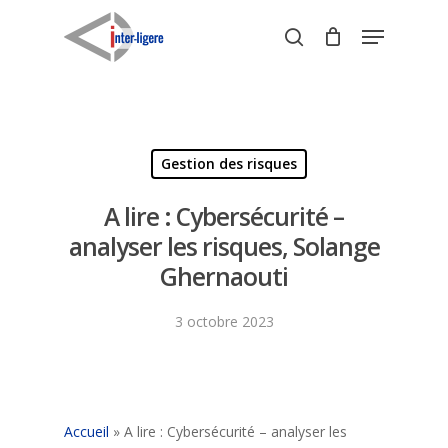
Skip
Menu
to
search
Close
main
Menu
content
Gestion des risques
A lire : Cybersécurité –
analyser les risques, Solange
Ghernaouti
3 octobre 2023
Accueil
»
A lire : Cybersécurité – analyser les