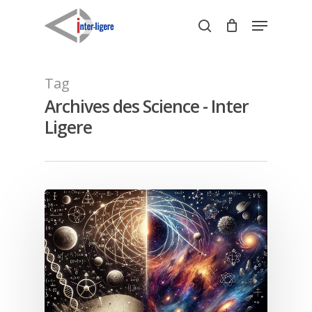
Skip
Menu
to
search
Close
main
Menu
content
Tag
Archives des Science - Inter
Ligere