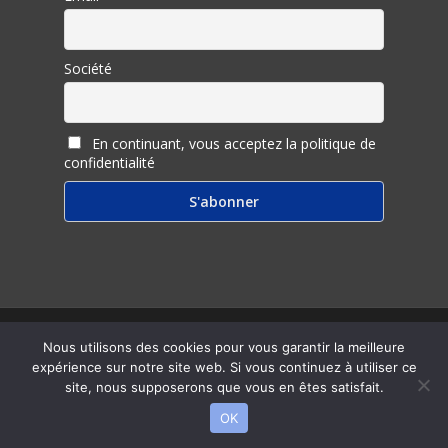
Société
En continuant, vous acceptez la politique de
confidentialité
© 2026 Inter Ligere.
Nous utilisons des cookies pour vous garantir la meilleure
expérience sur notre site web. Si vous continuez à utiliser ce
twitter
facebook
linkedin
youtube
RSS
email
site, nous supposerons que vous en êtes satisfait.
OK