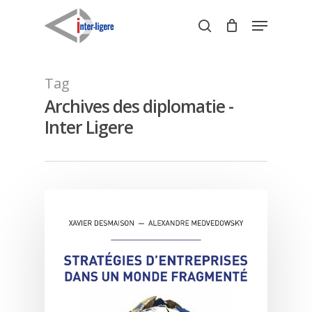
Skip
Menu
to
search
Close
main
Menu
content
Tag
Archives des diplomatie -
Inter Ligere