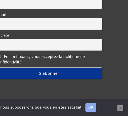
ail
ciété
En continuant, vous acceptez la politique de
nfidentialité
e, nous supposerons que vous en êtes satisfait.
OK
twitter
facebook
linkedin
youtube
RSS
email