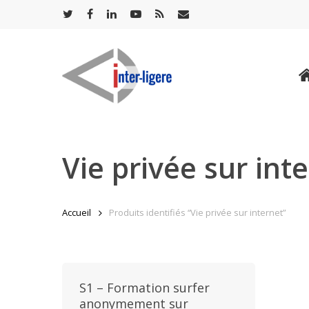
Skip
twitter
facebook
linkedin
youtube
RSS
email
to
main
content
Vie privée sur int
Accueil
Produits identifiés “Vie privée sur internet”
S1 – Formation surfer
anonymement sur