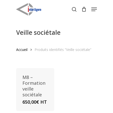
Skip
Menu
to
search
Close
main
Menu
content
Veille sociétale
Accueil
Produits identifiés “Veille sociétale”
M8 –
Formation
veille
sociétale
650,00
€
HT