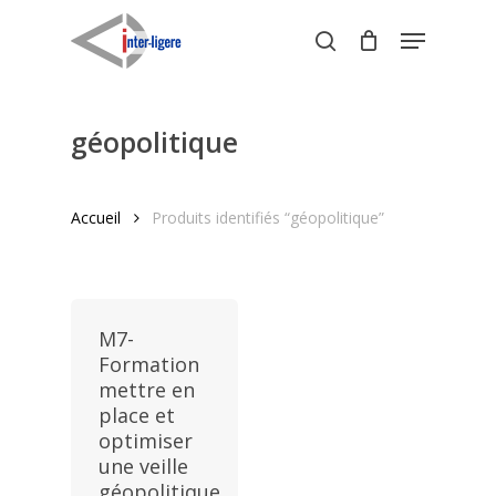
Skip
Menu
to
search
Close
main
Menu
content
géopolitique
Accueil
Produits identifiés “géopolitique”
M7-
Formation
mettre en
place et
optimiser
une veille
géopolitique