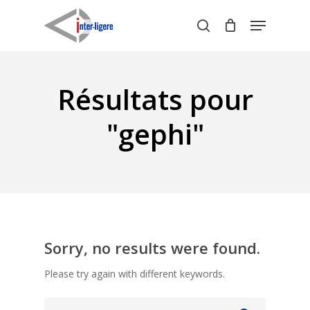
Skip
Menu
to
search
Close
main
Menu
content
Résultats pour
"gephi"
Sorry, no results were found.
Please try again with different keywords.